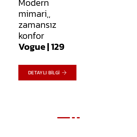
Ticaretin ve modern
sanayinin yeni
merkezi olarak
yükseliyor
:
İvedium
Ticaret Merkezi
DETAYLI BILGI