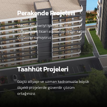
Perakende Projeleri
Modern mimariyi işlevsellik ile
birleştirerek ticari alanlarda değer katan
çözümler sunuyoruz.
Taahhüt Projeleri
Güçlü altyapı ve uzman kadromuzla büyük
ölçekli projelerde güvenilir çözüm
ortağınızız.