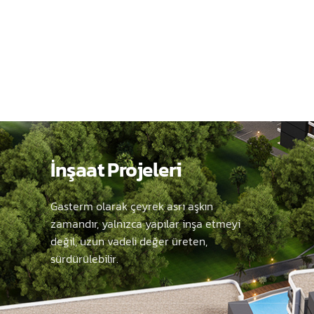
7
7
8
8
9
9
İnşaat Projeleri
Gasterm olarak çeyrek asrı aşkın
zamandır, yalnızca yapılar inşa etmeyi
değil, uzun vadeli değer üreten,
sürdürülebilir.